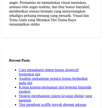
angin. Permainan ini memadukan visual memukau,
animasi efek angin realistis, dan fitur bonus interaktif,
memberikan sensasi bermain yang menyenangkan
sekaligus peluang menang yang menarik. Visual dan
Tema Alam yang Memikat Slot Dunia Bayu
menampilkan simbo
Recent Posts
Cara memahami sistem bonus progresif
bertingkat slot
Analisis mekanisme pemicu bonus bertingkat
pada slot
Kajian konsep permainan slot bertema futuristik
modern
Strategi membangun sistem layanan digital yang
tangguh
Tips membuat waffle renyah dengan adonan