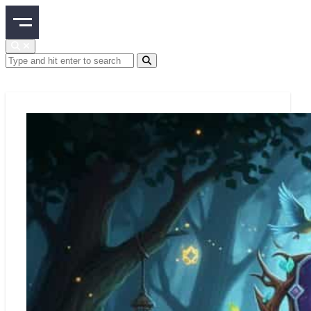
Skip
to
content
Search
for: