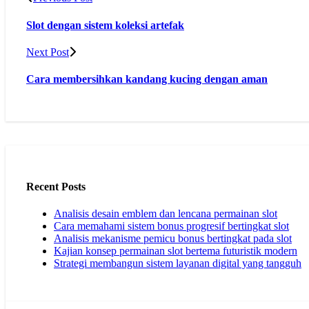
Slot dengan sistem koleksi artefak
Next Post
Cara membersihkan kandang kucing dengan aman
Recent Posts
Analisis desain emblem dan lencana permainan slot
Cara memahami sistem bonus progresif bertingkat slot
Analisis mekanisme pemicu bonus bertingkat pada slot
Kajian konsep permainan slot bertema futuristik modern
Strategi membangun sistem layanan digital yang tangguh