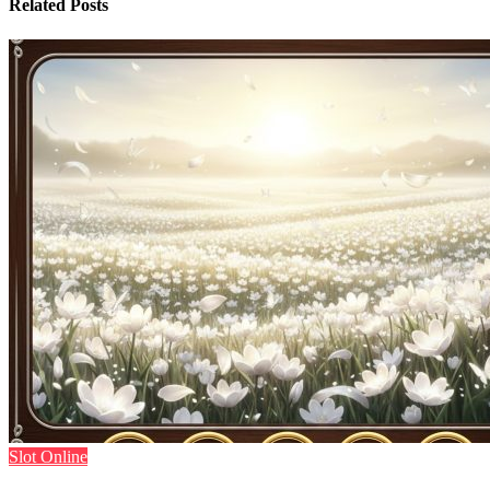
Related Posts
Slot Online