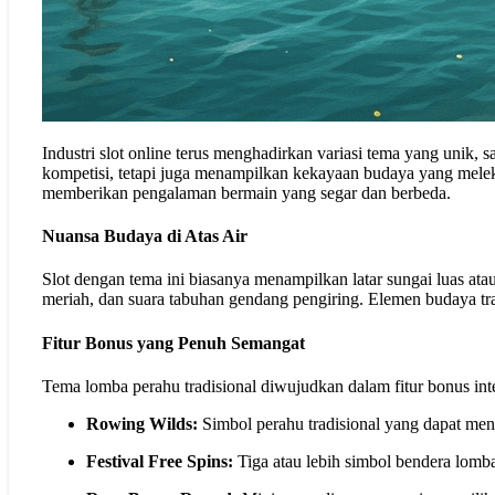
Industri slot online terus menghadirkan variasi tema yang unik, 
kompetisi, tetapi juga menampilkan kekayaan budaya yang meleka
memberikan pengalaman bermain yang segar dan berbeda.
Nuansa Budaya di Atas Air
Slot dengan tema ini biasanya menampilkan latar sungai luas at
meriah, dan suara tabuhan gendang pengiring. Elemen budaya trad
Fitur Bonus yang Penuh Semangat
Tema lomba perahu tradisional diwujudkan dalam fitur bonus inter
Rowing Wilds:
Simbol perahu tradisional yang dapat men
Festival Free Spins:
Tiga atau lebih simbol bendera lomba