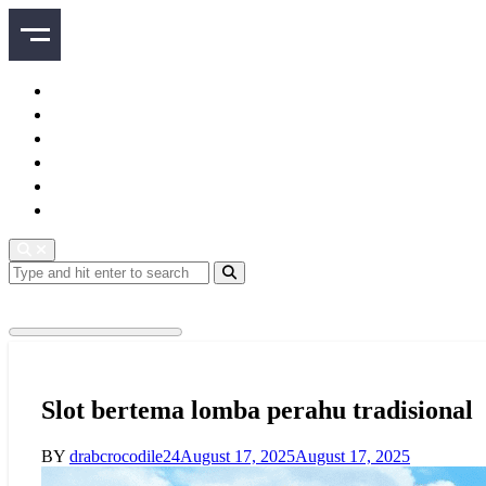
Skip
to
content
Home
Business
Finance
Health
Technology
Travel
Search
for:
Slot bertema lomba perahu tradisional
BY
drabcrocodile24
August 17, 2025
August 17, 2025