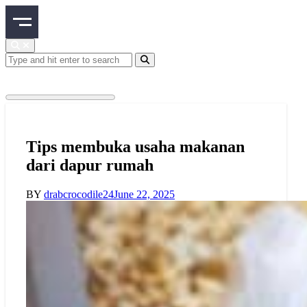
Skip
to
content
Search
for:
Tips membuka usaha makanan
dari dapur rumah
BY
drabcrocodile24
June 22, 2025